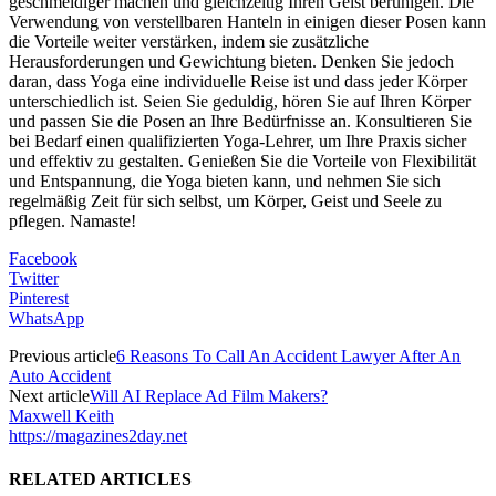
geschmeidiger machen und gleichzeitig Ihren Geist beruhigen. Die
Verwendung von verstellbaren Hanteln in einigen dieser Posen kann
die Vorteile weiter verstärken, indem sie zusätzliche
Herausforderungen und Gewichtung bieten. Denken Sie jedoch
daran, dass Yoga eine individuelle Reise ist und dass jeder Körper
unterschiedlich ist. Seien Sie geduldig, hören Sie auf Ihren Körper
und passen Sie die Posen an Ihre Bedürfnisse an. Konsultieren Sie
bei Bedarf einen qualifizierten Yoga-Lehrer, um Ihre Praxis sicher
und effektiv zu gestalten. Genießen Sie die Vorteile von Flexibilität
und Entspannung, die Yoga bieten kann, und nehmen Sie sich
regelmäßig Zeit für sich selbst, um Körper, Geist und Seele zu
pflegen. Namaste!
Facebook
Twitter
Pinterest
WhatsApp
Previous article
6 Reasons To Call An Accident Lawyer After An
Auto Accident
Next article
Will AI Replace Ad Film Makers?
Maxwell Keith
https://magazines2day.net
RELATED ARTICLES